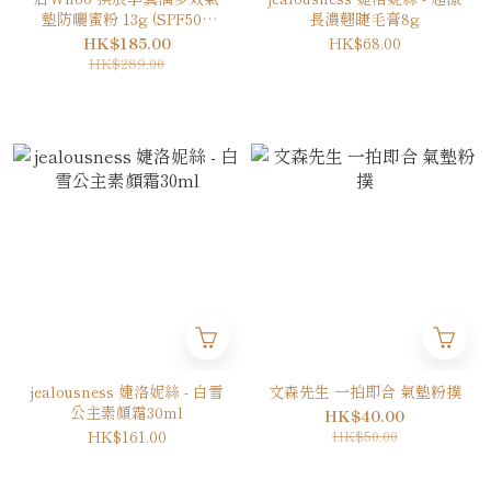
墊防曬蜜粉 13g (SPF50+
長濃翹睫毛膏8g
PA+++)
HK$185.00
HK$68.00
HK$289.00
jealousness 婕洛妮絲 - 白雪
文森先生 一拍即合 氣墊粉撲
公主素顏霜30ml
HK$40.00
HK$161.00
HK$50.00