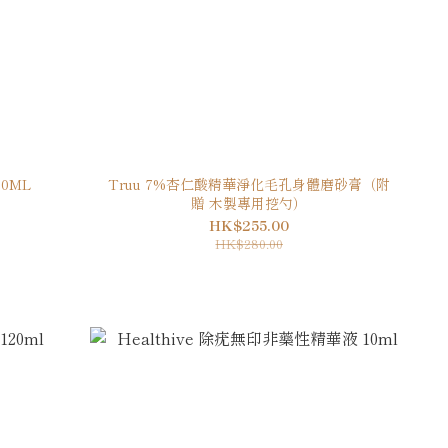
0ML
Truu 7%杏仁酸精華淨化毛孔身體磨砂膏（附
贈 木製專用挖勺）
HK$255.00
HK$280.00