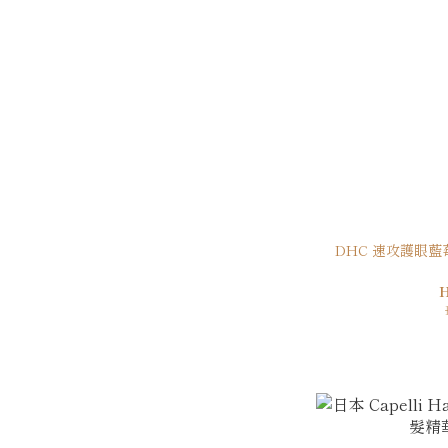
DHC 速攻護眼藍莓精華 (3倍濃度) 60粒裝 (30