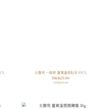
片入
太醫苑 一條根 薑黃溫感貼布 5片入
HK$25.00
HK$60.00