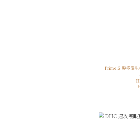
Prime S 髮極濃生髮丸 30粒 (防掉髮 防脫育髮
H