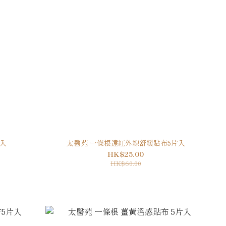
片入
太醫苑 一條根遠紅外線舒緩貼布5片入
HK$25.00
HK$60.00