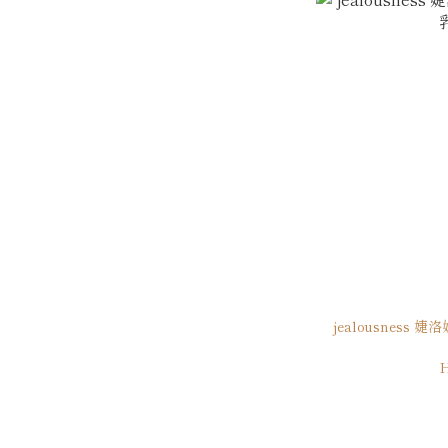
jealousness
H