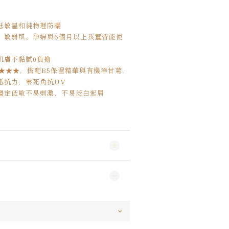
低敏溫和純物理防曬
，敏弱肌、孕婦與6個月以上孩童皆能使
肌膚不黏膩0負擔
★★★★，搭配B5保濕精華與有機洋甘菊，
抵抗力，零死角抗UV
穩定低敏不易刺激、不易泛白起屑