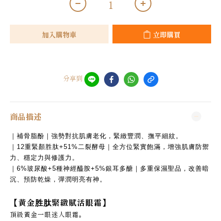
加入購物車
立即購買
分享到
商品描述
｜補骨脂酚｜強勢對抗肌膚老化，緊緻豐潤、撫平細紋。
｜12重緊顏胜肽+51%二裂酵母｜全方位緊實飽滿，增強肌膚防禦
力、穩定力與修護力。
｜6%玻尿酸+5種神經醯胺+5%銀耳多醣｜多重保濕聖品，改善暗
沉、預防乾燥，彈潤明亮有神。
【黃金胜肽緊緻賦活眼霜】
頂級黃金一眼迷人眼霜。