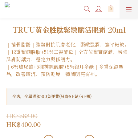
TRUU黃金胜肽緊緻賦活眼霜 20ml
｜補骨脂酚｜強勢對抗肌膚老化，緊緻豐潤、撫平細紋。
｜12重緊顏胜肽+51%二裂酵母｜全方位緊實飽滿，增強
肌膚防禦力、穩定力與修護力。
｜6%玻尿酸+5種神經醯胺+5%銀耳多醣｜多重保濕聖
品，改善暗沉、預防乾燥，彈潤明亮有神。
全店，全單滿$500免運費(只寄SF站/SF櫃)
HK$588.00
HK$400.00