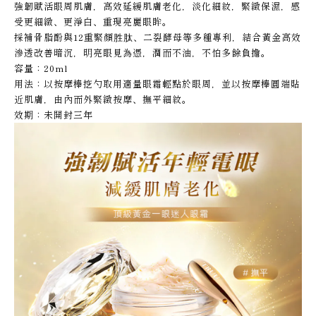
強韌賦活眼周肌膚，高效延緩肌膚老化，淡化細紋，緊緻保濕，感
受更細緻、更淨白、重現亮麗眼眸。
採補骨脂酚與12重緊顏胜肽、二裂酵母等多種專利，結合黃金高效
滲透改善暗沉，明亮眼見為憑，潤而不油，不怕多餘負擔。
容量：20ml
用法：以按摩棒挖勺取用適量眼霜輕點於眼周，並以按摩棒圓端貼
近肌膚，由內而外緊緻按摩、撫平細紋。
效期：未開封三年