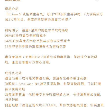
產品介紹
「Prime S 究極濃生髮丸」是日本的頂級生髮神物，7大活髮成分
加3大專利獎，保證你頭髮變得濃密又光澤！
研究顯示，經過8星期的豌豆芽萃取物攝取
95%的參與者脫髮有所減少
86%的參與者表示使用該萃取物後脫髮減少
71%的參與者認為整體頭髮狀況有所改善
素食者適用：使用HPMC抗酸性植物囊技術，保證成分有效吸
收，連素食者都可以安心食用。
成份及功效
激活毛囊：成分能夠刺激毛囊，讓頭髮生長得更加茂盛
防脫髮：AnaGain Nu豌豆芽提取物，科學實驗證明，可以明顯
減少脫髮問題
改善頭髮質量：米胚芽萃取多胺和發酵大豆，令你頭髮更加強韌，
唔易折斷
促進睡眠：藏紅花提取物和GABA，幫你改善睡眠質量，頭髮生長