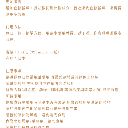
更加順暢
增加血液循環：長胡椒同鋸棕櫚成分，促進頭皮血液循環，頭髮得
到更多營養
使用方法
每日一粒，簡單方便，用溫水服用就得。試下啦，你會發現頭髮嘅
改變。
規格：15.6g (320mg X 30粒)
產地：日本
注意事項
請遵照每日建議用量服用,身體感到異常時請停止服用
請確認原料,有相應食物過敏者請勿服用
特殊人群(如兒童、孕婦、哺乳期·藥物治療期間等人群),請諮詢醫
師後服用
健康食品對服用時間基本沒有規定,用餐後服用更易消化吸收
請於食用後立即關緊封口並儘速食用完畢
請置於陰涼乾燥處，避免陽光直射
內附之乾燥劑/脫氧劑，請勿食用
請置於幼兒無法取得之處