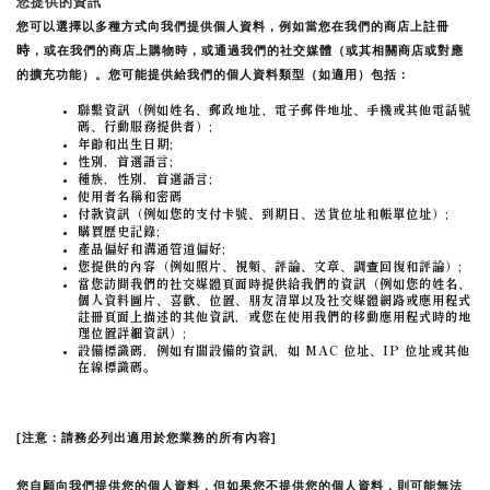
您提供的資訊
您可以選擇以多種方式向我們提供個人資料，例如當您在我們的商店上註冊
時
，或在我們的商店上購物時，或通過我們的社交媒體（或其相關商店或對應
的擴充功能）。您可能提供給我們的個人資料類型（如適用）包括：
聯繫資訊（例如姓名、郵政地址、電子郵件地址、手機或其他電話號
碼、行動服務提供者）;
年齡和出生日期;
性別，首選語言;
種族，性別，首選語言;
使用者名稱和密碼
付款資訊（例如您的支付卡號、到期日、送貨位址和帳單位址）;
購買歷史記錄;
產品偏好和溝通管道偏好;
您提供的內容（例如照片、視頻、評論、文章、調查回復和評論）;
當您訪問我們的社交媒體頁面時提供給我們的資訊（例如您的姓名、
個人資料圖片、喜歡、位置、朋友清單以及社交媒體網路或應用程式
註冊頁面上描述的其他資訊，或您在使用我們的移動應用程式時的地
理位置詳細資訊）;
設備標識碼，例如有關設備的資訊，如 MAC 位址、IP 位址或其他
在線標識碼。
[注意：請務必列出適用於您業務的所有內容]
您自願向我們提供您的個人資料，但如果您不提供您的個人資料，則可能無法