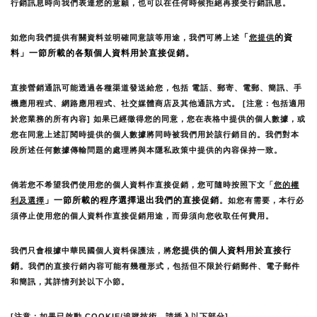
行銷訊息時向我們表達您的意願，也可以在任何時候拒絕再接受行銷訊息。
「
的資
如您向我們提供有關資料並明確同意該等用途，我們可將上述
您提供
料」一節所載的各類個人資料用於直接促銷。
直接營銷通訊可能透過各種渠道發送給您，包括 電話、郵寄、電郵、簡訊、手
機應用程式、網路應用程式、社交媒體商店及其他通訊方式。 [注意：包括適用
於您業務的所有內容] 如果已經徵得您的同意，您在表格中提供的個人數據，或
您在同意上述訂閱時提供的個人數據將同時被我們用於該行銷目的。我們對本
段所述任何數據傳輸問題的處理將與本隱私政策中提供的內容保持一致。
倘若您不希望我們使用您的個人資料作直接促銷，您可隨時按照下文「
您的權
」一節所載的程序選擇退出我們的直接促銷
利及選擇
。如您有需要，本行必
須停止使用您的個人資料作直接促銷用途，而毋須向您收取任何費用。
您提供的個人資料用於直接行
我們只會根據中華民國個人資料保護法，將
銷
。我們的直接行銷內容可能有幾種形式，包括但不限於行銷郵件、電子郵件
和簡訊，其詳情列於以下小節。
[注意：如果已啟動 COOKIE/追蹤技術，請插入以下部分]