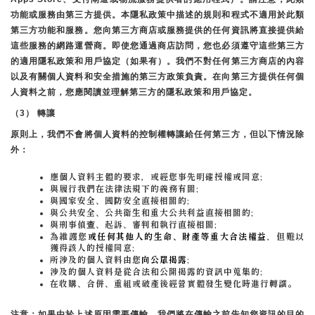
功能或服務由第三方提供。本隱私政策中描述的規則和程式不適用於此類
第三方功能和服務。您向第三方商店或服務提供的任何資訊將直接提供給
這些服務的網路運營商。即使您通過商店訪問，您也必須遵守這些第三方
的適用隱私政策和用戶協定（如果有）。我們不對任何第三方商店的內容
以及有關個人資料和安全措施的第三方政策負責。在向第三方提供任何個
人資料之前，您應閱讀並理解第三方的隱私政策和用戶協定。
（3） 轉讓
原則上，我們不會將個人資料的控制權轉讓給任何第三方，但以下情況除
外：
應個人資料主體的要求，或經您事先明確授權或同意;
與履行我們在法律法規下的義務有關;
與國家安全、國防安全直接相關的;
與公共安全、公共衛生和重大公共利益直接相關的;
與刑事偵查、起訴、審判和執行直接相關;
為維護您
或任何其他人的生命、財產等重大合法權益
，但難以
獲得該人的授權同意;
所涉及的個人資料由您
向公眾揭露
;
涉及的個人資料是從合法和公開揭露的資訊中蒐集的;
在收購、合併、重組或破產後經營實體發生變化時進行轉讓。
注意：如果由於上述原因需要傳輸，我們將在傳輸之前告知您資訊的目的