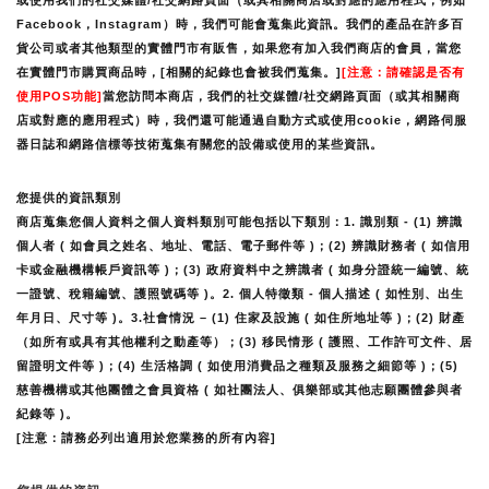
或使用我們的社交媒體/社交網路頁面（或其相關商店或對應的應用程式，例如
Facebook，Instagram）時，我們可能會蒐集此資訊。我們的產品在許多百
貨公司或者其他類型的實體門市有販售，如果您有加入我們商店的會員，當您
在實體門市購買商品時，[相關的紀錄也會被我們蒐集。]
[注意：請確認是否有
使用POS功能]
當您訪問本商店，我們的社交媒體/社交網路頁面（或其相關商
店或對應的應用程式）時，我們還可能通過自動方式或使用cookie，網路伺服
器日誌和網路信標等技術蒐集有關您的設備或使用的某些資訊。
您提供的資訊類別
商店蒐集您個人資料之個人資料類別可能包括以下類別：1. 識別類 - (1) 辨識
個人者 ( 如會員之姓名、地址、電話、電子郵件等 )；(2) 辨識財務者 ( 如信用
卡或金融機構帳戶資訊等 )；(3) 政府資料中之辨識者 ( 如身分證統一編號、統
一證號、稅籍編號、護照號碼等 )。2. 個人特徵類 - 個人描述 ( 如性別、出生
年月日、尺寸等 )。3.社會情況 – (1) 住家及設施 ( 如住所地址等 )；(2) 財產
（如所有或具有其他權利之動產等）；(3) 移民情形 ( 護照、工作許可文件、居
留證明文件等 )；(4) 生活格調 ( 如使用消費品之種類及服務之細節等 )；(5) 
慈善機構或其他團體之會員資格 ( 如社團法人、俱樂部或其他志願團體參與者
紀錄等 )。
[注意：請務必列出適用於您業務的所有內容]