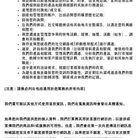
與您聯繫以跟進或確認您的訂單，約會，退貨或退款，並向您發送與
我們提供給您的產品和服務相關的其他非行銷通信;
處理您的付款和/或交易;
創建和管理您的帳戶，包括訪問您的購買歷史記錄;
回復您的詢問;
在我們的商店、社交媒體商店和其他地方定製廣告，以滿足您的興趣
和歷史;
與您溝通並管理您參與的特殊活動、競賽、抽獎、活動（如有）、調
查和其他優惠;
操作並與您就我們的社交網路或[移動應用程式]進行溝通;
運營、評估和改進我們的業務（包括開發新產品和服務，增強和改進
我們的產品和服務，管理我們的溝通，分析我們的產品，執行市場研
究、數據分析和客戶關係管理計劃，以及執行會計、審計和其他內部
職能）;
遵守適用的法律要求、相關行業標準和我們的政策;
為避免重複並確保您的資訊的準確性，請定期在內部或通過我們的服
務提供者進行數據清理，鏈接或合併我們的記錄。
[注意：請務必列出包括適用於您業務的所有內容]
我們還可能以其他方式使用這些資訊，我們在蒐集資訊時會發出具體通知。
如果您向我們提供您的個人資料，我們打算將其用於直接行銷目的，以提供或
宣傳我們的商品和/或服務的可用性。但是，我們會在第一次向您傳送行銷訊息
時確認您並沒有不願意接受該等行銷訊息；如果您並不願意，可以在首次接受