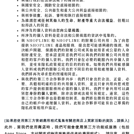
與國家安全、國防安全直接相關的;
與公共安全、公共衛生和重大公共利益直接相關的;
與刑事偵查、起訴、審判和執行直接相關;
為維護您
或任何其他人的生命、財產等重大合法權益
，但難以
取得該人的同意;
所涉及的個人資料由您
向公眾揭露
;
所涉及的個人資料是從合法和公開揭露的資訊中蒐集的。
與 SHOPLINE 和 SHOPLINE 的附屬公司共用：為了向您
提供 SHOPLINE 產品和服務，提出您可能感興趣的推薦，解
決帳戶問題，保護我們的附屬公司或其他使用者或公眾的人身
和財產安全，您承認並同意我們可以與我們的附屬公司共用您
和您的客戶的個人資料。我們只會在必要的範圍內共享個人資
料，並受本隱私政策規定的目的的約束。如果我們共用敏感個
人資料或我們的關聯公司出於不同目的使用和處理個人資料，
我們將再次尋求您的授權和同意。
與我們的第三方合作夥伴共享：我們只會出於合法、正當、必
要、具體和明確的目的共用個人資料，並且只會共用向您或您
的客戶提供相關服務所必需的個人資料。我們不會共用可以識
別您
身份的個人資料
，除非法律或法規另有規定。通常，這些
第三方合作夥伴也是數據控制者，他們將在徵得您的同意后在
自己的帳戶中處理個人資料。此類合作夥伴可能有自己單獨的
隱私政策和用戶協定。
[如果您使用第三方营銷應用程式蒐集有關您商店上買家活動的資訊，請插入]
此外，當我們使用
商店
時
，
我們可能會
使用
第三方功能或服務（包括
Apps Store、支付閘道或物流服務提供者的應用程式）。請注意，此類