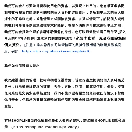
我們可能會在必要時保留和使用您的資訊，以實現上述目的。您有權要求訪問
和接收有關我們維護的有關您的個人資料的詳細資訊，更新和更正您的個人數
據中的不準確之處，並酌情阻止或刪除該資訊。在某些情況下，訪問個人資料
的權利可能會受到當地法律要求的限制。在授予訪問許可權或進行更正之前，
我們可能會採取合理的步驟來驗證您的身份。您可以通過發送電子郵件至{插入
來請求查看，更改或刪除您的
商店的CS電子郵件][注意我們的數據保護官「
個人資料
。
 [注意：添加您所在司法管轄區的數據保護機構的聯繫資訊或商
店。例如：
https://ico.org.uk/make-a-complaint/
]
我們如何保護個人資料
我們維護適當的管理，技術和物理保護措施，旨在保護您提供的個人資料免受
意外，非法或未經授權的破壞，丟失，更改，訪問，揭露或使用。但是，沒有
任何系統是完美安全零疑慮的，我們不能保證有關您的資訊在任何情況下都將
保持安全，包括您的數據在傳輸給我們期間的安全性或您行動裝置上數據的安
全性。
隱私政
有關SHOPLINE如何保留和保護個人資料的資訊，請參閱 
SHOPLINE
策 （https://shopline.tw/about/privacy）。 