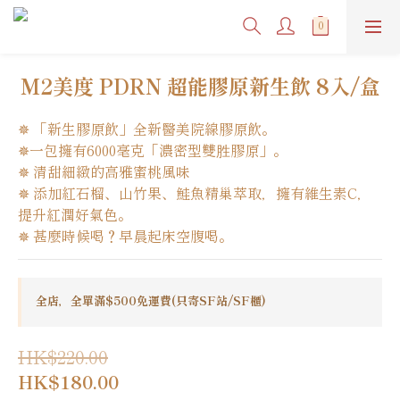
M2美度 PDRN 超能膠原新生飲 8入/盒
✵ 「新生膠原飲」全新醫美院線膠原飲。
✵一包擁有6000毫克「濃密型雙胜膠原」。
✵ 清甜細緻的高雅蜜桃風味
✵ 添加紅石榴、山竹果、鮭魚精巢萃取，擁有維生素C，
提升紅潤好氣色。
✵ 甚麼時候喝？早晨起床空腹喝。
全店，全單滿$500免運費(只寄SF站/SF櫃)
HK$220.00
HK$180.00