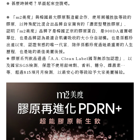
✵ 甚麼時候喝？早晨起床空腹喝。
✵ 「m2美度」與韓國最大膠原製造廠合作，使用兩種胜肽等級的
膠原，以特殊配比混合出品牌自家獨有的「濃密型雙胜膠原」，
認明「m2美度」品牌才是韓國正宗的膠原蛋白，是900DA道爾頓
單位，也是品牌認為最適合肌膚吸收的大小分自結構。也是孫藝珍
出道以來，認證有感的唯一代言，陪伴孫藝珍度過她最重要的人生
歷程，也是她的最佳美麗後援。
✵ 膠原系列飲品通過「A.A. Clean Label國際無添加認證」，以
及國家SGS檢測，保證不使用甜味劑、香料、糖分、雌激素…
等，超過815項月月檢測，以最安心的等級給予大家美麗補給。