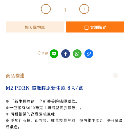
加入購物車
立即購買
分享到
商品描述
M2 PDRN 超能膠原新生飲 8入/盒
✵ 「新生膠原飲」全新醫美院線膠原飲。
✵一包擁有6000毫克「濃密型雙胜膠原」。
✵ 清甜細緻的高雅蜜桃風味
✵ 添加紅石榴、山竹果、鮭魚精巢萃取，擁有維生素C，提升紅潤
好氣色。