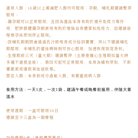
適用人群：16歲以上需減肥人群均可服用；孕期、哺乳期建議暫停
服用；
-備孕期可以正常服用，且因為產品本身有助於提升免疫力等作
用，肥胖群體備孕期使用有助於增強自身體質和免疫力，但建議發
現懷孕後即刻停止服用。
-因哺乳期期間會通過乳汁將瘦身成分給到寶寶，所以不建議哺乳
期服用，未哺乳的產後媽咪則可放心服用，加速恢復窈窕身材。
-生理期前三天（量大期）建議暫停（主要是擔心生理期如量大時
多種不適感並發），第四天起可正常服用，本身為植物萃取，不影
響激素或導致其他症狀等。
禁忌人群：本身對成分過敏人群、有嚴重疾病人群
食用方法 : 一天1次，一次1袋，建議午餐或晚餐前服用，伴隨大量
溫水
使用週期：一盒可服用30日
建議至少三盒為一個療程
加強療程6盒（易瘦體質養成）