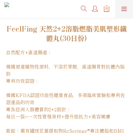
FeelFing 天然2+2溶脂燃脂美肌塑形纖
體丸(30日份)
自然配方+直達腸道：
韓國原產植物性原料，不溶於胃酸，直達腸胃對抗體內脂
肪
專利功效認證：
韓國KFDA認證功能性健康食品，多項臨床實驗和專利佐
證產品的功效
專為亞洲人群體質的2+2設計：
每日一袋=一次性管理身材+提升抵抗力+美容嫩膚
紫錠：獨有繡球花葉提取物ReSeringe®專注體脂和BMI