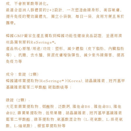
成，不會被胃酸等消化。
最適合亞洲人群體質的2+2設計，一次塑造曲線身形、美容嫩膚、
提升免疫的雙效纖體丸，獨立小袋裝，每日一袋，食用方便且易於
攜帶。
韓國GMP廠家生產且獲取到韓國功能性健康食品認證，並選用濟
州島獨有原料ReSeringe®。
產品核心原理/用途/功效：塑形、減少體脂（皮下脂肪、內臟脂肪
等）、抗糖、去水腫、保濕皮膚增強彈性、減少紫外線傷害、提高
免疫力等
成分：紫錠（2顆）
韓國繡球葉提取物(ReSeringe® )(Korea), 結晶纖維素 , 羥丙基甲
基纖維素鄰苯二甲酸酯 硬脂酸镁等；
綠錠（2顆）-
大花紫薇葉提取物 , 烟酰胺 , 泛酸鈣, 維他命B6 , 維他命B1, 維他
命B2, 藤黄果提取物 , 低聚果糖 , 結晶纖維素 , 羥丙基甲基纖維素
鄰苯二甲酸酯 , 綠茶提取物 ,氨基酸混合物（L-亮氨酸、L-异亮氨
酸、L-缬氨酸）, 積雪草提取粉等