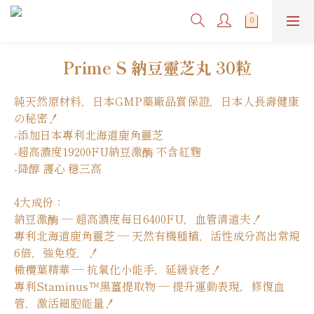
Prime S 納豆靈芝丸 30粒
純天然原材料，日本GMP藥廠品質保證，日本人長壽健康
の秘密！
-添加日本專利北海道鹿角靈芝 
-超高濃度19200FU納豆激酶 不含紅麴 
-降醇 護心 穩三高
4大成份：
納豆激酶 — 超高濃度每日6400FU，血管清道夫！
專利北海道鹿角靈芝 — 天然有機種植，活性成分高出常規
6倍，強免疫，！
橄欖葉精華 — 抗氧化小能手，延緩衰老！
專利Staminus™黑薑提取物 — 提升運動表現，修復血
管，激活細胞能量！