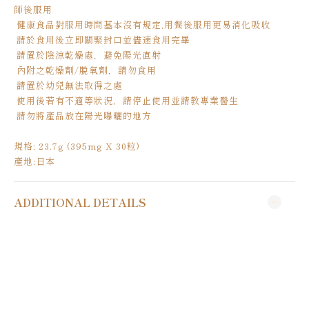
師後服用
健康食品對服用時間基本沒有規定,用餐後服用更易消化吸收
請於食用後立即關緊封口並儘速食用完畢
請置於陰涼乾燥處，避免陽光直射
內附之乾燥劑/脫氧劑，請勿食用
請置於幼兒無法取得之處
使用後若有不適等狀況，請停止使用並請教專業醫生
請勿將產品放在陽光曝曬的地方
規格: 23.7g (395mg X 30粒)
產地:日本
ADDITIONAL DETAILS