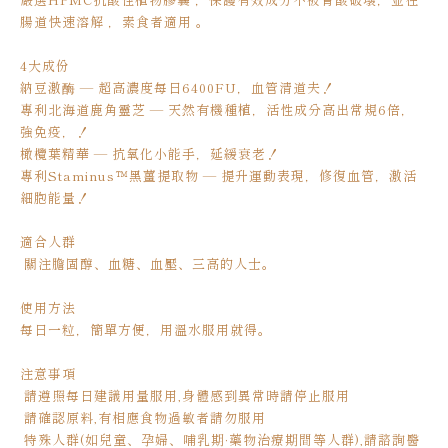
腸道快速溶解 ，素食者適用 。
4大成份
納豆激酶 — 超高濃度每日6400FU，血管清道夫！
專利北海道鹿角靈芝 — 天然有機種植，活性成分高出常規6倍，
強免疫，！
橄欖葉精華 — 抗氧化小能手，延緩衰老！
專利Staminus™黑薑提取物 — 提升運動表現，修復血管，激活
細胞能量！
適合人群
關注膽固醇、血糖、血壓、三高的人士。
使用方法
每日一粒，簡單方便，用溫水服用就得。
注意事項
請遵照每日建議用量服用,身體感到異常時請停止服用
請確認原料,有相應食物過敏者請勿服用
特殊人群(如兒童、孕婦、哺乳期·藥物治療期間等人群),請諮詢醫