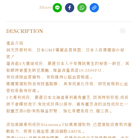
Share
DESCRIPTION
產品介紹
純天然原材料，日本GMP藥廠品質保證，日本人長壽健康の秘
密！
蘊含逾4大健康成份，嚴選日本人千年傳統養生的秘密—納豆，其
發酵時會產生納豆激酶 , 每盒含量高達19,2000FU ，
有效清除血管廢物 ，有助維持心腦血管暢通 。
橄欖葉提取物含有羥基酪醇 ，具有抗氧化作用，研究發現對心血
管和骨骼有好處 。
2大專利成份，嚴選日本北海道專利鹿角靈芝, 因其特別形態,成長
時不會釋放孢子,有效成份得以保存，鹿角靈芝含的活性成份比一
般靈芝高6倍!有助補益肝腎 ，強化身體免疫力, 穩三高 。
添加美國專利成份StaminusTM黑姜提取物 ,已證實能改善肌肉運
動能力，修復毛細血管,激活細胞AMPK 。
嚴選HPMC抗酸性植物膠囊 ，保護有效成分不被胃酸破壞，並在