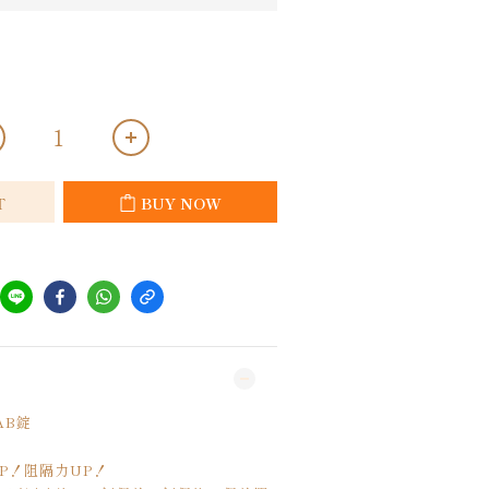
T
BUY NOW
AB錠
P！阻隔力UP！