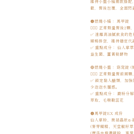
維持小藍小橘兩款搭配
截，餐後包覆，全面閃
🟠燃燒小橘： 馬甲錠
💁🏻‍♀️ 正常劑量餐
✅ 遠離高油膩飲食的
順暢排空，維持穩定代
✅ 重點成分： 仙人掌
益生菌、薑黃發酵物
🔵燃燒小藍： 窈窕錠 (
💁🏻‍♀️ 正常劑量餐
✅ 鎖定黏人醣類，加
少泡泡水腫感。
✅ 重點成分： 澱粉分
萃取、毛喉鞘蕊花
🟠馬甲錠EX 成份
仙人掌粉、微結晶狀α
(麥芽糊精、天堂椒籽
(摩洛血橙濃縮粉、麥芽