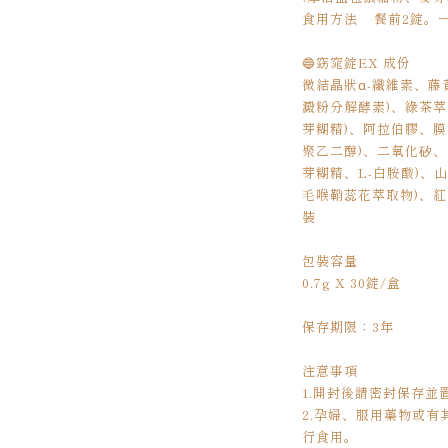
食用方法
餐前2錠。
🔵窈窕錠EX 成份
微結晶狀α-纖維素、藤
澱粉分解酵素)、綠茶
芽糊精)、阿拉伯膠、
聚乙二醇)、二氧化矽
芽糊精、L-白胺酸)、
毛喉鞘蕊花萃取物)、紅
裝
包裝容量
0.7g X 30錠/盒
保存期限：3年
注意事項
1.開封後請密封保存
2.孕婦、服用藥物或
行食用。