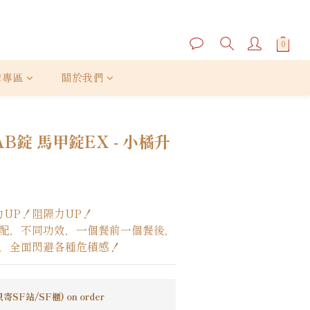
灣專區
關於我們
BUY NOW
B錠 馬甲錠EX - 小橘升
力UP！阻隔力UP！
配，不同功效，一個餐前一個餐後，
，全面閃避各種危積感！
SF站/SF櫃) on order