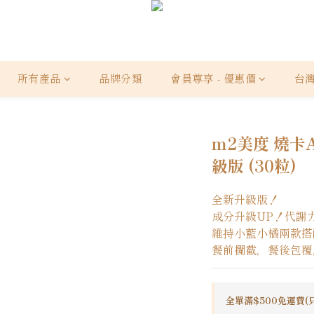
所有產品
品牌分類
會員尊享 - 優惠價
台
m2美度 燒卡A
級版 (30粒)
全新升級版！
成分升級UP！代謝
維持小藍小橘兩款搭
餐前攔截，餐後包覆
全單滿$500免運費(只寄