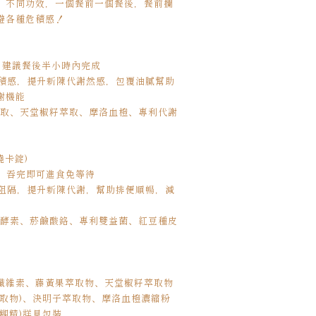
，不同功效，一個餐前一個餐後，餐前攔
避各種危積感！
後2顆，建議餐後半小時內完成
危積感，提升新陳代謝然感，包覆油膩幫助
謝機能
萃取、天堂椒籽萃取、摩洛血橙、專利代謝
燒卡錠)
前兩顆，吞完即可進食免等待
強阻隔，提升新陳代謝，幫助排便順暢，減
解酵素、菸鹼酸鉻、專利雙益菌、紅豆種皮
-纖維素、藤黃果萃取物、天堂椒籽萃取物
萃取物)、決明子萃取物、摩洛血橙濃縮粉
糊精)詳見包裝