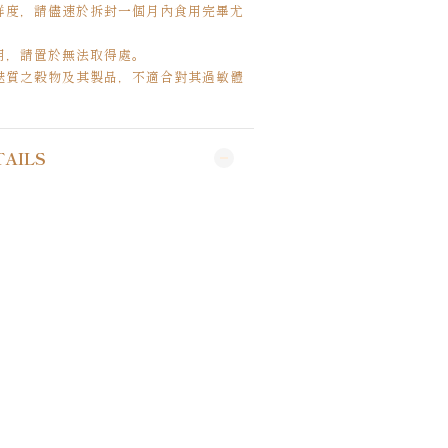
新鮮度，請儘速於拆封一個月內食用完畢尤
用，請置於無法取得處。
含麩質之穀物及其製品，不適合對其過敏體
TAILS