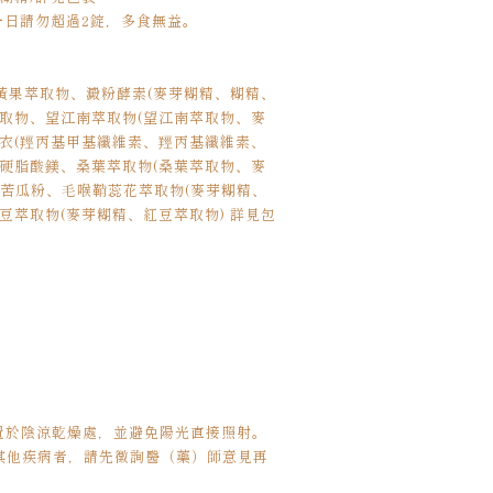
一日請勿超過2錠，多食無益。
黃果萃取物、澱粉酵素(麥芽糊精、糊精、
萃取物、望江南萃取物(望江南萃取物、麥
膜衣(羥丙基甲基纖維素、羥丙基纖維素、
、硬脂酸鎂、桑葉萃取物(桑葉萃取物、麥
山苦瓜粉、毛喉鞘蕊花萃取物(麥芽糊精、
豆萃取物(麥芽糊精、紅豆萃取物) 詳見包
並置於陰涼乾燥處，並避免陽光直接照射。
有其他疾病者，請先徵詢醫（藥）師意見再