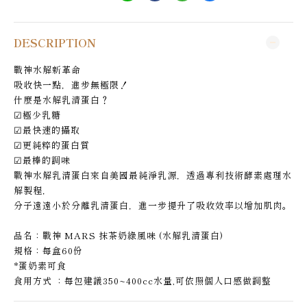
DESCRIPTION
戰神水解新革命
吸收快一點，進步無極限！
什麼是水解乳清蛋白？
☑極少乳糖
☑最快速的攝取
☑更純粹的蛋白質
☑最棒的調味
戰神水解乳清蛋白來自美國最純淨乳源，透過專利技術酵素處理水
解製程，
分子遠遠小於分離乳清蛋白，進一步提升了吸收效率以增加肌肉。
品名：戰神 MARS 抹茶奶綠風味 (水解乳清蛋白)
規格：每盒60份
*蛋奶素可食
食用方式 ：每包建議350~400cc水量,可依照個人口感做調整