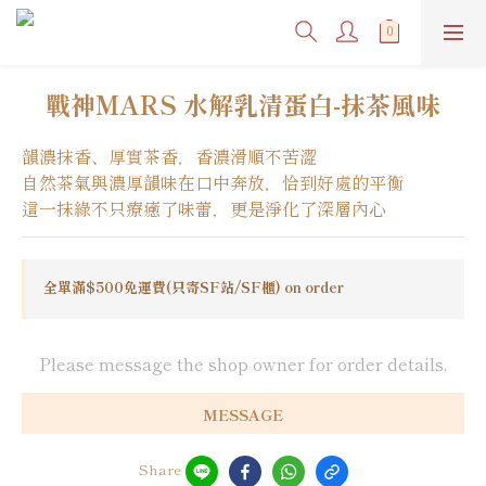
戰神MARS 水解乳清蛋白-抹茶風味
韻濃抹香、厚實茶香，香濃滑順不苦澀
自然茶氣與濃厚韻味在口中奔放，恰到好處的平衡
這一抹綠不只療癒了味蕾，更是淨化了深層內心
全單滿$500免運費(只寄SF站/SF櫃) on order
Please message the shop owner for order details.
MESSAGE
Share